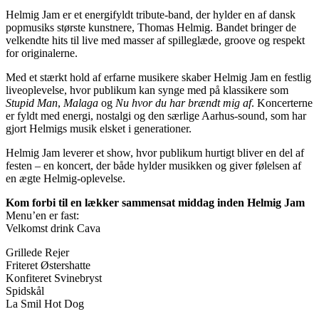
Helmig Jam er et energifyldt tribute-band, der hylder en af dansk
popmusiks største kunstnere,
Thomas Helmig
. Bandet bringer de
velkendte hits til live med masser af spilleglæde, groove og respekt
for originalerne.
Med et stærkt hold af erfarne musikere skaber Helmig Jam en festlig
liveoplevelse, hvor publikum kan synge med på klassikere som
Stupid Man
,
Malaga
og
Nu hvor du har brændt mig af
. Koncerterne
er fyldt med energi, nostalgi og den særlige Aarhus-sound, som har
gjort Helmigs musik elsket i generationer.
Helmig Jam leverer et show, hvor publikum hurtigt bliver en del af
festen – en koncert, der både hylder musikken og giver følelsen af
en ægte Helmig-oplevelse.
Kom forbi til en lækker sammensat middag inden Helmig Jam
Menu’en er fast:
Velkomst drink Cava
Grillede Rejer
Friteret Østershatte
Konfiteret Svinebryst
Spidskål
La Smil Hot Dog